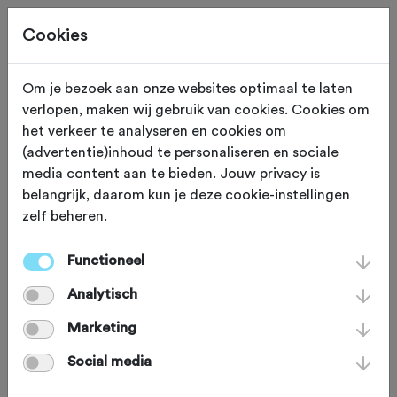
Cookies
Om je bezoek aan onze websites optimaal te laten
verlopen, maken wij gebruik van cookies. Cookies om
EXPO
Nijmegen
het verkeer te analyseren en cookies om
(advertentie)inhoud te personaliseren en sociale
Velorama
media content aan te bieden. Jouw privacy is
belangrijk, daarom kun je deze cookie-instellingen
zelf beheren.
Het Nationaal Fietsmuseum Velorama
is een museum gevestigd in een
Functioneel
historisch pand aan de Waalkade in
Analytisch
Nijmegen. Dit pand maakte eens deel
Marketing
uit van de vestingwerken van de stad
Social media
Nijmegen. De collectie van het