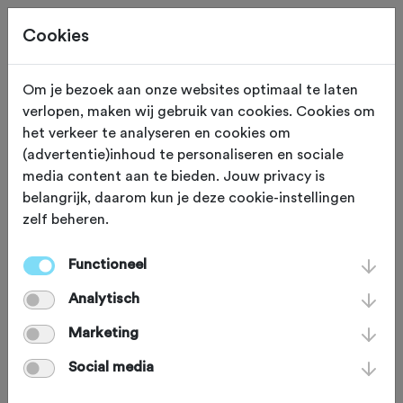
Cookies
Om je bezoek aan onze websites optimaal te laten
verlopen, maken wij gebruik van cookies. Cookies om
ETEN EN DRINKEN
Esbeek
het verkeer te analyseren en cookies om
(advertentie)inhoud te personaliseren en sociale
Herberg ''In den
media content aan te bieden. Jouw privacy is
belangrijk, daarom kun je deze cookie-instellingen
Bockenreyder''
zelf beheren.
Functioneel
Deze oer-Brabantse herberg,
Analytisch
vernoemd naar de roversbendes die de
Kempen ooit onveilig maakten, is een
Marketing
populaire rustplek voor fietsers en
Social media
wandelaars. Geniet er van de gezellige