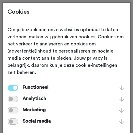
Cookies
Om je bezoek aan onze websites optimaal te laten
verlopen, maken wij gebruik van cookies. Cookies om
EXPO
Magreglio CO
het verkeer te analyseren en cookies om
(advertentie)inhoud te personaliseren en sociale
Madonna del Ghisallo
media content aan te bieden. Jouw privacy is
belangrijk, daarom kun je deze cookie-instellingen
zelf beheren.
Als wielerliefhebber is het 'Ghisallo
Museo del Ciclismo' een absolute must
Functioneel
see! Het museum is gelegen op de
Analytisch
flanken van de heuvel Ghisallo naast
Marketing
het wereldberoemde 'Madonna del
Social media
Ghisallo'. Dit kerkje werd in 1632