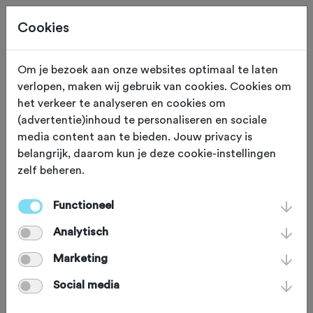
Cookies
Om je bezoek aan onze websites optimaal te laten
verlopen, maken wij gebruik van cookies. Cookies om
ETEN EN DRINKEN
Tremelo
het verkeer te analyseren en cookies om
(advertentie)inhoud te personaliseren en sociale
Sven Nys Cycling
media content aan te bieden. Jouw privacy is
belangrijk, daarom kun je deze cookie-instellingen
Center/ Eetcafé Velo
zelf beheren.
Functioneel
Bij het 'Sven Nys Cycling Center' in
Analytisch
Tremelo is van alles te doen. Zo is er
een belevenissencentrum, 'Trek
Marketing
Tescenter' en een Eetcafé. Er is hier
Social media
van alles te beleven, ben je al