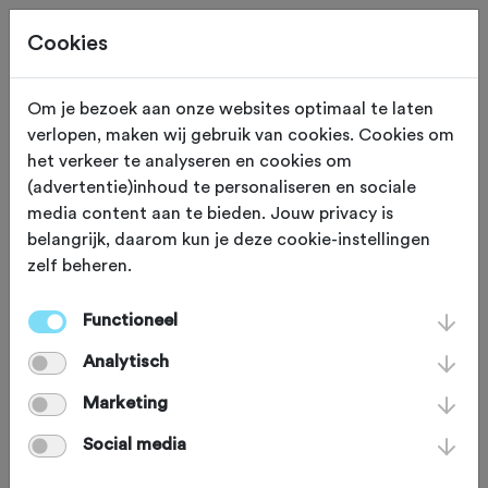
Cookies
Om je bezoek aan onze websites optimaal te laten
verlopen, maken wij gebruik van cookies. Cookies om
ETEN EN DRINKEN
Sa Ràpita
het verkeer te analyseren en cookies om
(advertentie)inhoud te personaliseren en sociale
Forn Sa Rapita
media content aan te bieden. Jouw privacy is
belangrijk, daarom kun je deze cookie-instellingen
zelf beheren.
Heerlijk lokaal en zelfgemaakt eten,
prachtig zeezicht, vriendelijke
Functioneel
bediening: Forn Sa Rapita is perfect
Analytisch
om halverwege een fietstocht in de
Marketing
remmen te knijpen. Het café is het
Social media
hele jaar door geopend en is geliefd