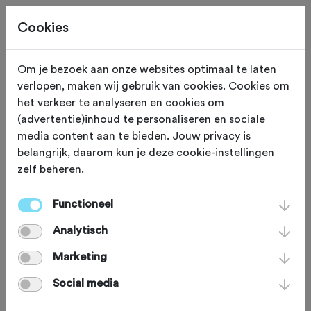
Cookies
Om je bezoek aan onze websites optimaal te laten
verlopen, maken wij gebruik van cookies. Cookies om
FIETSWINKEL
Kruibeke
het verkeer te analyseren en cookies om
(advertentie)inhoud te personaliseren en sociale
FSM CONCEPT BIKE
media content aan te bieden. Jouw privacy is
belangrijk, daarom kun je deze cookie-instellingen
STORE
zelf beheren.
Functioneel
FSMbikes.com is een Belgisch merk
Analytisch
van carbon race-, piste- en
gravelfietsen dat in zijn producten
Marketing
steeds een Italiaanse toets weet te
Social media
verwerken. "Bovendien kan de klant