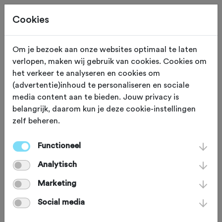
Cookies
Om je bezoek aan onze websites optimaal te laten
verlopen, maken wij gebruik van cookies. Cookies om
ETEN EN DRINKEN
San Andrés, Santa Cruz de Tene
het verkeer te analyseren en cookies om
(advertentie)inhoud te personaliseren en sociale
Lunch in haven Santa
media content aan te bieden. Jouw privacy is
belangrijk, daarom kun je deze cookie-instellingen
Cruz de Tenerife
zelf beheren.
Functioneel
Het ‘Reserva Natural Integral del
Analytisch
Pijaral’, in het noorden van Tenerife, is
af te dalen richting het zuiden. Een
Marketing
lange en overzichtelijke afdaling.
Social media
Waarbij een dicht bos steeds meer