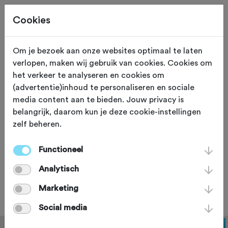
Cookies
Om je bezoek aan onze websites optimaal te laten
verlopen, maken wij gebruik van cookies. Cookies om
RUST
Vic
het verkeer te analyseren en cookies om
(advertentie)inhoud te personaliseren en sociale
Hotel Uprooms Vic
media content aan te bieden. Jouw privacy is
belangrijk, daarom kun je deze cookie-instellingen
zelf beheren.
Net hotel met vernieuwde kamers en
een goed restaurant met lokale
Functioneel
specialiteiten. Kijk voor meer
Analytisch
informatie op www.uproomsvic.com
Marketing
Social media