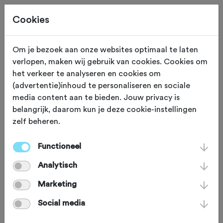
Cookies
Om je bezoek aan onze websites optimaal te laten
verlopen, maken wij gebruik van cookies. Cookies om
ETEN EN DRINKEN
Gryon
het verkeer te analyseren en cookies om
(advertentie)inhoud te personaliseren en sociale
Restaurant Chez Gipsy
media content aan te bieden. Jouw privacy is
belangrijk, daarom kun je deze cookie-instellingen
zelf beheren.
Bij Chez Gipsy geniet je van lokale
gerechten en een werelds uitzicht.
Functioneel
Vanaf het terras kijk je
Analytisch
zuidwestwaarts, waar meerdere
Marketing
imposante Alpentoppen gloren. Doe
Social media
hier je ogen dicht op een dag dat het