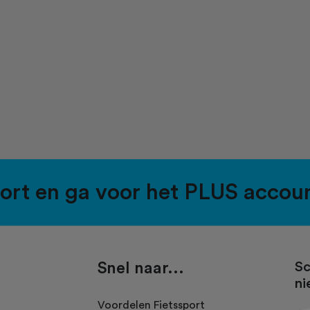
port en ga voor het PLUS accou
Snel naar...
Sc
ni
.
Voordelen Fietssport