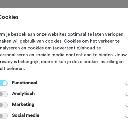
Toertochten
Routes
Ontdek
Magazine
Clubs
Cookies
m je bezoek aan onze websites optimaal te laten verlopen,
lon
aken wij gebruik van cookies. Cookies om het verkeer te
nalyseren en cookies om (advertentie)inhoud te
ypsum-piramid
ersonaliseren en sociale media content aan te bieden. Jouw
rivacy is belangrijk, daarom kun je deze cookie-instellingen
elf beheren.
n de schitterende Col de la Croix vin
Functioneel
amides, een geologisch bijzonder s
Analytisch
 De piramides zijn gedurende de e
Marketing
Social media
r erosie en leveren een imposant p