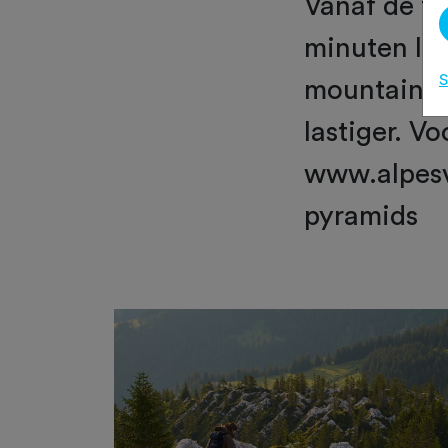
Vanaf de to
minuten lo
S
mountainbi
lastiger. V
www.alpesv
pyramids