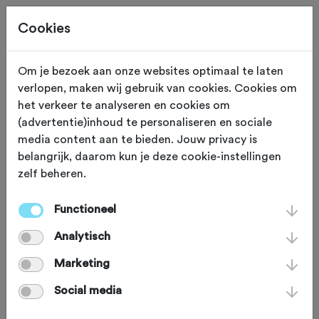
Cookies
Om je bezoek aan onze websites optimaal te laten
verlopen, maken wij gebruik van cookies. Cookies om
WATERWERKEN
Monthey
het verkeer te analyseren en cookies om
(advertentie)inhoud te personaliseren en sociale
Fontaines Blanches-
media content aan te bieden. Jouw privacy is
belangrijk, daarom kun je deze cookie-instellingen
watervallen
zelf beheren.
Functioneel
De Fontaines Blanches-watervallen zijn
Analytisch
een van de vele hoogtepunten in het
kanton Wallis. Op 1700 meter hoogte
Marketing
schiet het water de vallei in. Het geluid
Social media
van het water dat op de rotswand