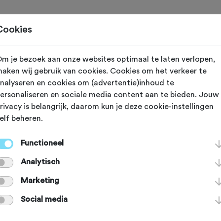
Toertochten
Routes
Ontdek
Magazine
Clubs
Cookies
m je bezoek aan onze websites optimaal te laten verlopen,
N
Minusio
aken wij gebruik van cookies. Cookies om het verkeer te
nalyseren en cookies om (advertentie)inhoud te
aurant Giardino
ersonaliseren en sociale media content aan te bieden. Jouw
rivacy is belangrijk, daarom kun je deze cookie-instellingen
elf beheren.
Giardino Lago grenst direct aan La
Functioneel
dat naar onze bescheiden mening m
Analytisch
iste meer van Europa is. Wat wil je
Marketing
Social media
 en vriendelijke bediening misschi