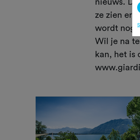
nieuws. De
ze zien er 
S
wordt nog l
Wil je na te
kan, het is
www.giardi