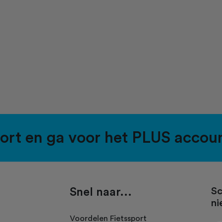
port en ga voor het PLUS accou
Snel naar...
Sc
ni
.
Voordelen Fietssport