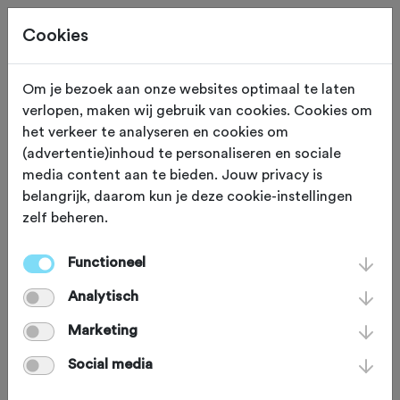
Cookies
Om je bezoek aan onze websites optimaal te laten
verlopen, maken wij gebruik van cookies. Cookies om
ETEN EN DRINKEN
Sankt Moritz
het verkeer te analyseren en cookies om
(advertentie)inhoud te personaliseren en sociale
quattro BAR
media content aan te bieden. Jouw privacy is
belangrijk, daarom kun je deze cookie-instellingen
zelf beheren.
Weinig uitzichten in de omgeving van
St. Moritz zijn mooier dan het uitzicht
Functioneel
vanaf het terras van de quattro BAR.
Analytisch
En het fijne: hier kan je jezelf ook nog
Marketing
eens trakteren op een drankje of een
Social media
vullende maaltijd. Probeer zeker de