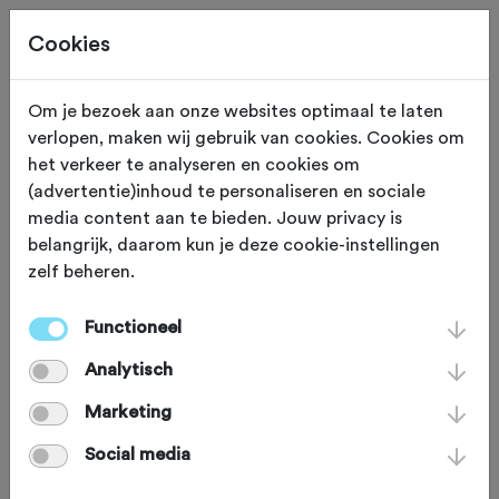
Cookies
Om je bezoek aan onze websites optimaal te laten
verlopen, maken wij gebruik van cookies. Cookies om
ETEN EN DRINKEN
Oudenaarde
het verkeer te analyseren en cookies om
(advertentie)inhoud te personaliseren en sociale
Café Koppenberg
media content aan te bieden. Jouw privacy is
belangrijk, daarom kun je deze cookie-instellingen
zelf beheren.
'Café De Koppenberg' is een prachtig
koerscafe op natuurlijk; De
Functioneel
Koppenberg! Bij binnenkomst van dit
Analytisch
café adem je direct de koers in. Als
Marketing
koersliefhebber ben je natuurlijk van
Social media
harte welkom om te genieten van een