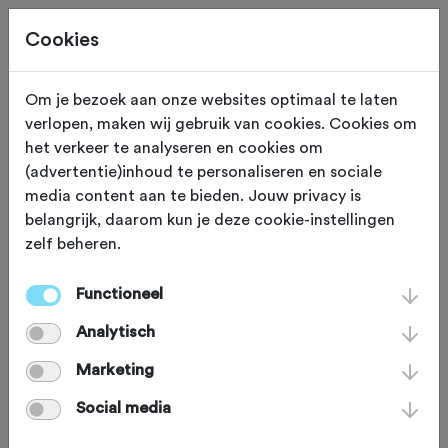
Cookies
Om je bezoek aan onze websites optimaal te laten
verlopen, maken wij gebruik van cookies. Cookies om
RUST
Scuol
het verkeer te analyseren en cookies om
(advertentie)inhoud te personaliseren en sociale
Hotel Filli
media content aan te bieden. Jouw privacy is
belangrijk, daarom kun je deze cookie-instellingen
zelf beheren.
Hotel Filli in Scuol is een Certified
Swiss Bike Hotel. Dat betekent onder
Functioneel
andere dat er meer dan genoeg ruimte
Analytisch
is om je fiets veilig te stallen en dat de
Marketing
porties royaal genoeg zijn om die
Social media
duizenden verbrande calorieën aan te