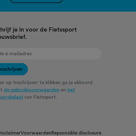
hrijf je in voor de Fietssport
euwsbrief.
Inschrijven
r op 'Inschrijven' te klikken ga je akkoord
et
de gebruiksvoorwaarden
en
het
ivacybeleid
van Fietssport.
isclaimer
Voorwaarden
Repsonsible disclosure