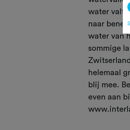
water valt 
naar bened
S
water van 
sommige lan
Zwitserland
helemaal gr
blij mee. B
even aan bi
www.interl