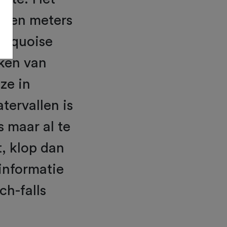
allen meters
urquoise
ken van
ze in
tervallen is
s maar al te
t, klop dan
informatie
h-falls