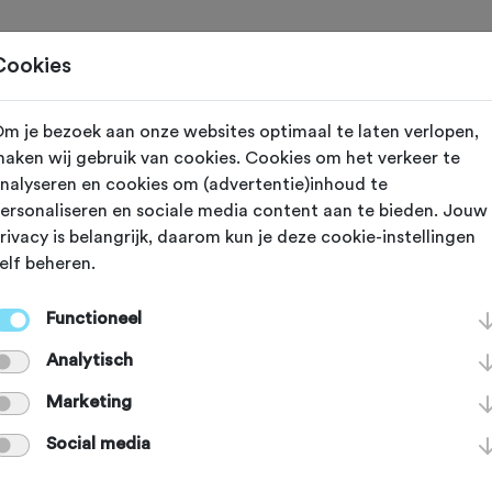
Toertochten
Routes
Ontdek
Magazine
Clubs
Cookies
m je bezoek aan onze websites optimaal te laten verlopen,
Brienz
aken wij gebruik van cookies. Cookies om het verkeer te
nalyseren en cookies om (advertentie)inhoud te
iessbach-
ersonaliseren en sociale media content aan te bieden. Jouw
rivacy is belangrijk, daarom kun je deze cookie-instellingen
elf beheren.
rvallen
Functioneel
Analytisch
nstens evenveel wonderschone Zwits
Marketing
 als Hollandse molens. De Giessbac
Social media
 in Kanton Bern behoren tot de moo