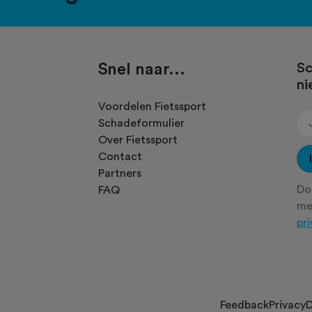
Snel naar...
Sc
ni
.
Voordelen Fietssport
Schadeformulier
Over Fietssport
Contact
Partners
Doo
FAQ
m
pr
Feedback
Privacy
D