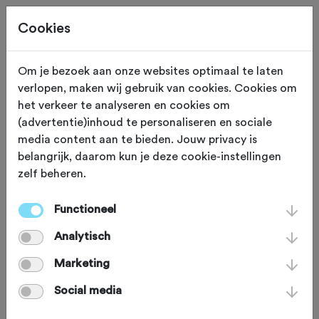
Cookies
Om je bezoek aan onze websites optimaal te laten
verlopen, maken wij gebruik van cookies. Cookies om
FIETSWINKEL
Apeldoorn
het verkeer te analyseren en cookies om
(advertentie)inhoud te personaliseren en sociale
Giant Store Van Hest
media content aan te bieden. Jouw privacy is
belangrijk, daarom kun je deze cookie-instellingen
zelf beheren.
Racefietsen, mountainbikes, e-bikes en
stadsfietsen: bij Van Hest ben je aan
Functioneel
het goede adres als je op zoek bent
Analytisch
naar een fiets die bij jou past. Kom je er
Marketing
zelf niet uit, dan staan de Apeldoornse
Social media
fietsfanaten te springen om je te