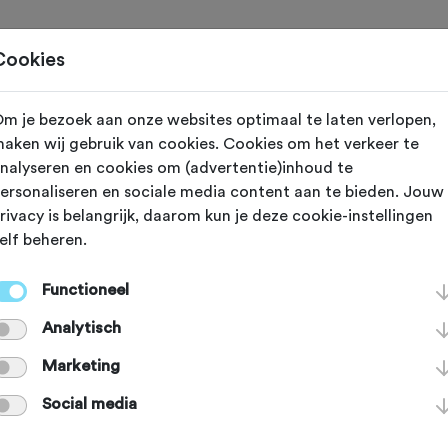
Toertochten
Routes
Ontdek
Magazine
Clubs
Cookies
m je bezoek aan onze websites optimaal te laten verlopen,
ergschenhoek
aken wij gebruik van cookies. Cookies om het verkeer te
nalyseren en cookies om (advertentie)inhoud te
s.cc
ersonaliseren en sociale media content aan te bieden. Jouw
rivacy is belangrijk, daarom kun je deze cookie-instellingen
elf beheren.
cc verkopen, verbouwen en onderho
Functioneel
 zorgen dat je gesoigneerd op de fiet
Analytisch
een bikefit en dat je nooit alleen hó
Marketing
Social media
je dat niet wil. Elke sportieve fiets 