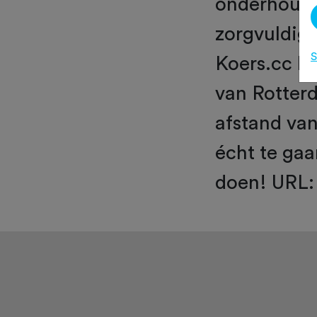
onderhoude
zorgvuldig 
S
Koers.cc be
van Rotterd
afstand va
écht te gaa
doen! URL: