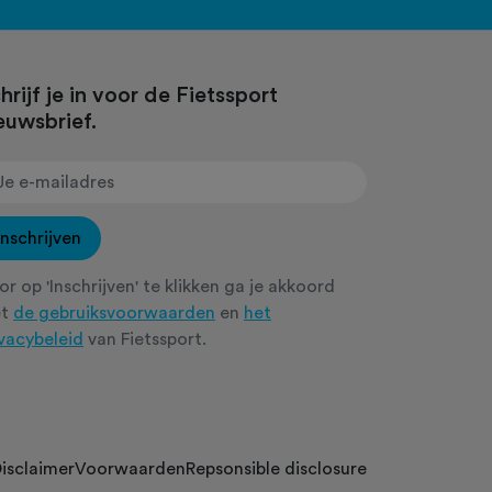
hrijf je in voor de Fietssport
euwsbrief.
Inschrijven
r op 'Inschrijven' te klikken ga je akkoord
et
de gebruiksvoorwaarden
en
het
ivacybeleid
van Fietssport.
isclaimer
Voorwaarden
Repsonsible disclosure