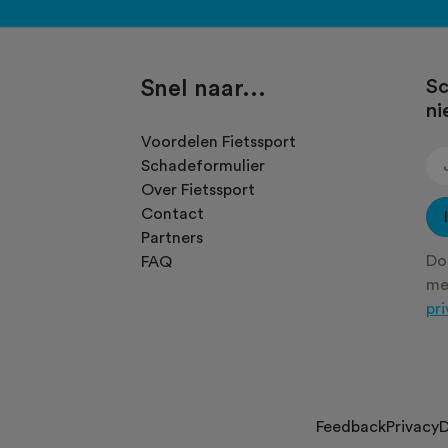
Snel naar...
Sc
ni
.
Voordelen Fietssport
Schadeformulier
Over Fietssport
Contact
Partners
Doo
FAQ
m
pr
Feedback
Privacy
D