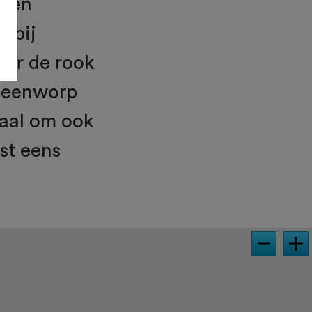
 Een
s bij
der de rook
steenworp
aal om ook
st eens