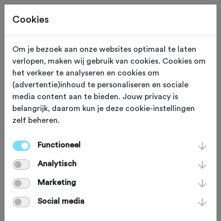
Cookies
Om je bezoek aan onze websites optimaal te laten
verlopen, maken wij gebruik van cookies. Cookies om
KASSEI HELLING
Overijse
het verkeer te analyseren en cookies om
(advertentie)inhoud te personaliseren en sociale
Moskesstraat
media content aan te bieden. Jouw privacy is
belangrijk, daarom kun je deze cookie-instellingen
zelf beheren.
Nadat de keien voor het WK
Wielrennen in Leuven opnieuw
Functioneel
werden gelegd, verloor de
Analytisch
Moskesstraat zijn scherpe randje. Maar
Marketing
toch is 'de Koppenberg van Vlaams-
Social media
Brabant' één van de allermoeilijkste