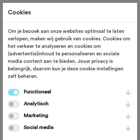
Cookies
Om je bezoek aan onze websites optimaal te laten
verlopen, maken wij gebruik van cookies. Cookies om
MONUMENT
Schokland
het verkeer te analyseren en cookies om
(advertentie)inhoud te personaliseren en sociale
De Lichtwachter
media content aan te bieden. Jouw privacy is
belangrijk, daarom kun je deze cookie-instellingen
zelf beheren.
Midden in de Noordoostpolder ligt het
voormalige eiland Schokland, een plek
Functioneel
tussen land en water. Eeuwenlang was
Analytisch
het een dichtbevolkt eiland in de
Marketing
Zuiderzee, maar het oprukkende
Social media
water en herhaaldelijke stormen