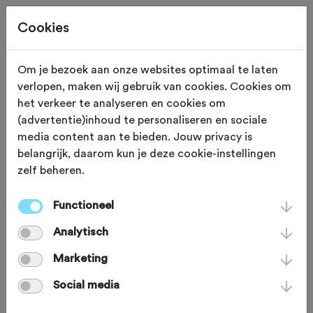
Cookies
Om je bezoek aan onze websites optimaal te laten
verlopen, maken wij gebruik van cookies. Cookies om
SOIGNEUR
Joure
het verkeer te analyseren en cookies om
(advertentie)inhoud te personaliseren en sociale
VANMARK Coffee &
media content aan te bieden. Jouw privacy is
belangrijk, daarom kun je deze cookie-instellingen
Cycling
zelf beheren.
Functioneel
Friesland is bekend van de
Analytisch
Elfstedentocht, Skûtsjesilen, SC
Heerenveen en binnenkort wellicht
Marketing
ook van het eerste wielercafé van de
Social media
provincie, van VANMARK Coffee &