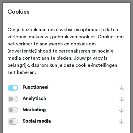
Cookies
Om je bezoek aan onze websites optimaal te laten
verlopen, maken wij gebruik van cookies. Cookies om
KLIM
Doorn
het verkeer te analyseren en cookies om
(advertentie)inhoud te personaliseren en sociale
Ruiterberg-Zuid
media content aan te bieden. Jouw privacy is
belangrijk, daarom kun je deze cookie-instellingen
zelf beheren.
Mooie beklimming over een autoluwe
weg door het bos. Door zijn lengte
Functioneel
loopt de klim lekker, ideaal om op de
Analytisch
grote plaat omhoog te knallen. In de
Marketing
herfst en winter kan de
Social media
Maasbergseweg door een tapijt van