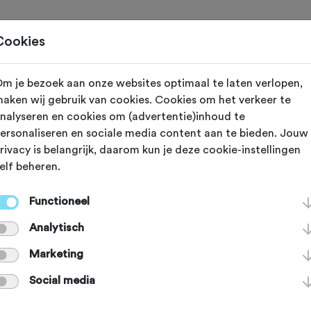
Toertochten
Routes
Ontdek
Magazine
Clubs
Cookies
m je bezoek aan onze websites optimaal te laten verlopen,
n
aken wij gebruik van cookies. Cookies om het verkeer te
nalyseren en cookies om (advertentie)inhoud te
tbergweg
ersonaliseren en sociale media content aan te bieden. Jouw
rivacy is belangrijk, daarom kun je deze cookie-instellingen
elf beheren.
se Berg 'torent' 43 meter boven de 
Functioneel
 manieren om deze heuvel te bedwin
Analytisch
gweg. Via de Veerweg draai je haak
Marketing
Social media
olgens rustig tussen de bomen door