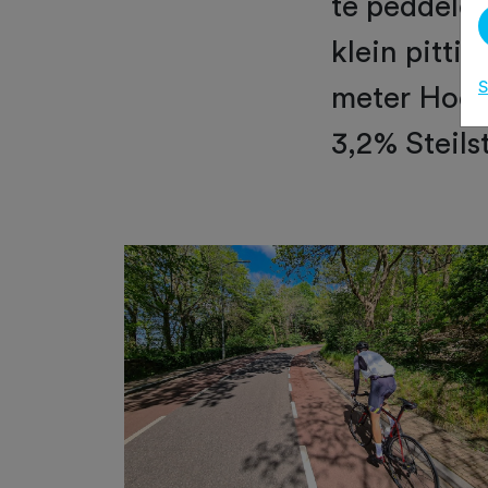
te peddelen
klein pitti
S
meter Hoog
3,2% Steils