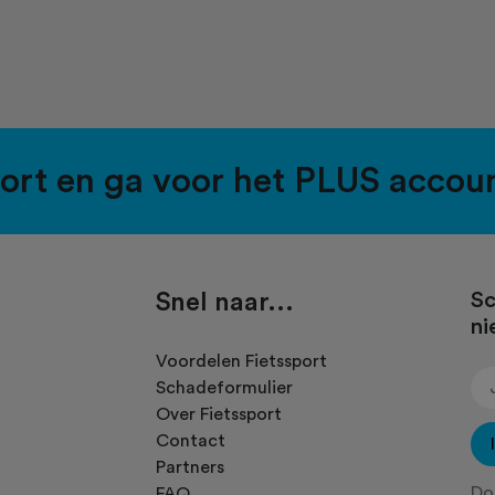
port en ga voor het PLUS accou
Snel naar...
Sc
ni
.
Voordelen Fietssport
Schadeformulier
Over Fietssport
Contact
Partners
Doo
FAQ