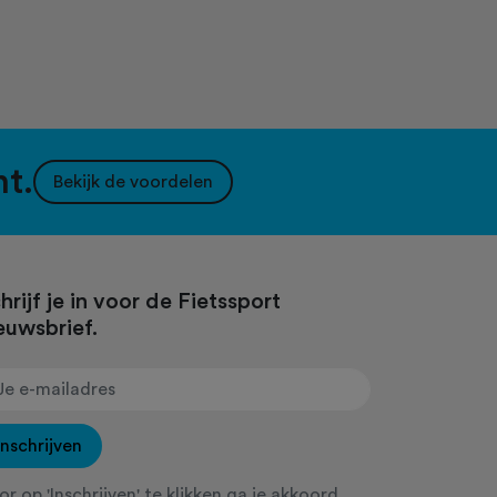
nt.
Bekijk de voordelen
hrijf je in voor de Fietssport
euwsbrief.
Inschrijven
r op 'Inschrijven' te klikken ga je akkoord