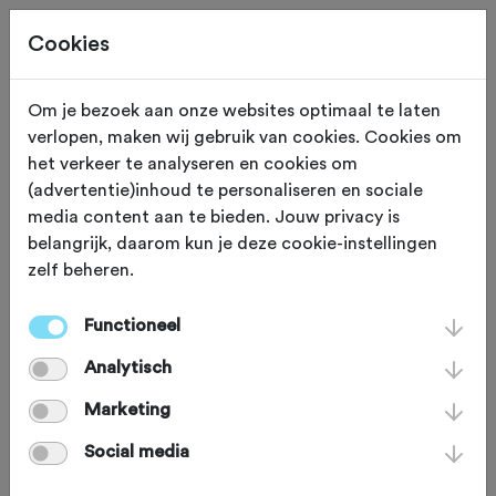
Cookies
Om je bezoek aan onze websites optimaal te laten
verlopen, maken wij gebruik van cookies. Cookies om
MONUMENT
IJsselstein
het verkeer te analyseren en cookies om
(advertentie)inhoud te personaliseren en sociale
De zendmast van Lopik
media content aan te bieden. Jouw privacy is
belangrijk, daarom kun je deze cookie-instellingen
zelf beheren.
Het hoogste bouwwerk van
Nederland? Dat is de 372 meter hoge
Functioneel
Gerbrandytoren, beter bekend als de
Analytisch
zendmast van Lopik. De ranke spriet
Marketing
steekt 260 meter boven de Utrechtse
Social media
Domtoren uit en steekt zelfs de