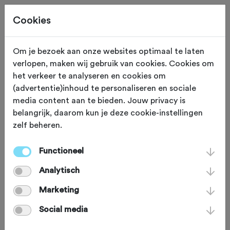
Cookies
Om je bezoek aan onze websites optimaal te laten
verlopen, maken wij gebruik van cookies. Cookies om
SOIGNEUR
Schoorl
het verkeer te analyseren en cookies om
(advertentie)inhoud te personaliseren en sociale
JOOP Coffee & Smiles
media content aan te bieden. Jouw privacy is
belangrijk, daarom kun je deze cookie-instellingen
zelf beheren.
De eigenaren van JOOP zijn
gepassioneerd over goede koffie,
Functioneel
bijzonder en kwalitatief eten, relaxte
Analytisch
sfeer én over fietsen. Daarom zijn ze 1
Marketing
juni 2021 dit Barista café gestart,
Social media
onderaan het klimduin in Schoorl. Er