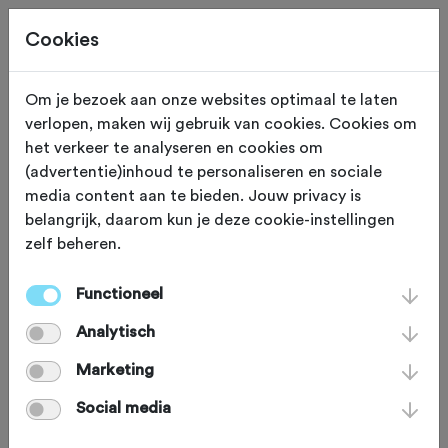
Cookies
Om je bezoek aan onze websites optimaal te laten
verlopen, maken wij gebruik van cookies. Cookies om
WATERWERKEN
Winschoten
het verkeer te analyseren en cookies om
(advertentie)inhoud te personaliseren en sociale
Pieter Smitbrug
media content aan te bieden. Jouw privacy is
belangrijk, daarom kun je deze cookie-instellingen
zelf beheren.
Sinds begin 2021 kun je in de
gemeente Oldambt over de langste
Functioneel
fiets- en voetgangersbrug van Europa
Analytisch
zoeven: de 800 meter lange Pieter
Marketing
Smitbrug. De fraaie verbinding tussen
Social media
Winschoten en de Blauwestad is 3,5