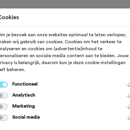
Toertochten
Routes
Ontdek
Magazine
Clubs
Cookies
m je bezoek aan onze websites optimaal te laten verlopen,
Abcoude
aken wij gebruik van cookies. Cookies om het verkeer te
nalyseren en cookies om (advertentie)inhoud te
ebrug
ersonaliseren en sociale media content aan te bieden. Jouw
rivacy is belangrijk, daarom kun je deze cookie-instellingen
elf beheren.
g is een van de mooiste bruggen ov
Functioneel
Rijnkanaal. Vanaf de Nigtevechtse 
Analytisch
 je via vijf heerlijke haarspeldboch
Marketing
Social media
ven strekt de 104 meter lange boog