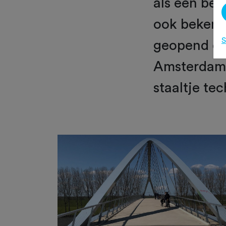
als een bet
ook bekend 
S
geopend en 
Amsterdam 
staaltje te