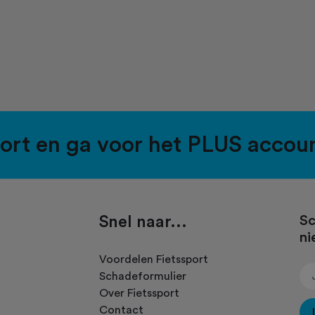
port en ga voor het PLUS accou
Snel naar...
Sc
ni
.
Voordelen Fietssport
Schadeformulier
Over Fietssport
Contact