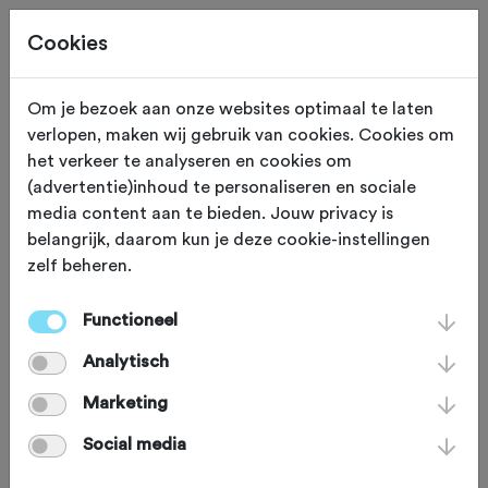
Cookies
Om je bezoek aan onze websites optimaal te laten
verlopen, maken wij gebruik van cookies. Cookies om
KLIM
Wittem
het verkeer te analyseren en cookies om
(advertentie)inhoud te personaliseren en sociale
Schulsberg
media content aan te bieden. Jouw privacy is
belangrijk, daarom kun je deze cookie-instellingen
zelf beheren.
Hoe ziet jouw Limburgse droomklim
eruit? Misschien beeld je je wel een
Functioneel
smalle weg in die meandert door
Analytisch
weilanden met grazende koeien en
Marketing
vervolgens de heuvel opkruipt met
Social media
uitzicht op een idyllisch dorpje met