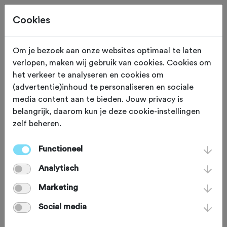
Cookies
Om je bezoek aan onze websites optimaal te laten
verlopen, maken wij gebruik van cookies. Cookies om
GRAVEL
Mill
het verkeer te analyseren en cookies om
(advertentie)inhoud te personaliseren en sociale
Duitse lijntje
media content aan te bieden. Jouw privacy is
belangrijk, daarom kun je deze cookie-instellingen
zelf beheren.
Net buiten Mill vind je misschien wel
de meest interessante meters van het
Functioneel
Duitse Lijntje, onderdeel van de
Analytisch
treinverbinding tussen Engeland en
Marketing
Rusland. Hier staat een oude kazemat,
Social media
ligt een brug over het Peelkanaal met