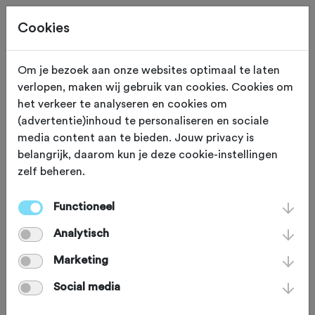
Cookies
Om je bezoek aan onze websites optimaal te laten
verlopen, maken wij gebruik van cookies. Cookies om
KASSEI STROOK
Uden
het verkeer te analyseren en cookies om
(advertentie)inhoud te personaliseren en sociale
Pnemstraat
media content aan te bieden. Jouw privacy is
belangrijk, daarom kun je deze cookie-instellingen
zelf beheren.
Lang is 'ie niet en de stenen liggen
netjes zij aan zij. Toch moet je deze 200
Functioneel
meter lange strook meepakken als je in
Analytisch
de buurt bent, want zoveel kasseien
Marketing
liggen er niet in het oosten van
Social media
Brabant. Op het einde van de strook