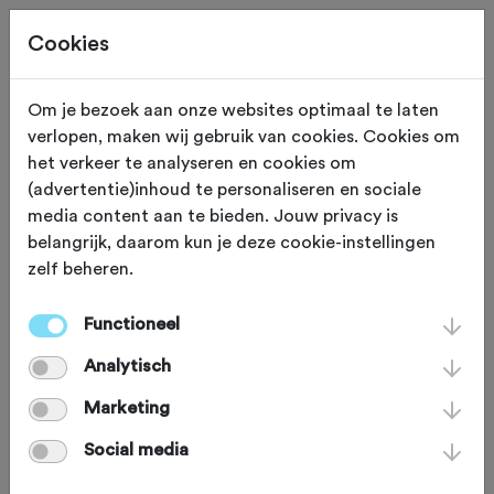
Cookies
Om je bezoek aan onze websites optimaal te laten
verlopen, maken wij gebruik van cookies. Cookies om
KLIM
Beek Gem Montferland
het verkeer te analyseren en cookies om
(advertentie)inhoud te personaliseren en sociale
Peeskesbult
media content aan te bieden. Jouw privacy is
belangrijk, daarom kun je deze cookie-instellingen
zelf beheren.
De Peeskesbult is een lopende klim in
het Montferland. De klim is niet steil of
Functioneel
extreem lang maar laat de kuiten aan
Analytisch
het einde van een trainingsrit flink
Marketing
branden. Vanuit Beek klim je via een
Social media
goede asfaltweg een kleine kilometer