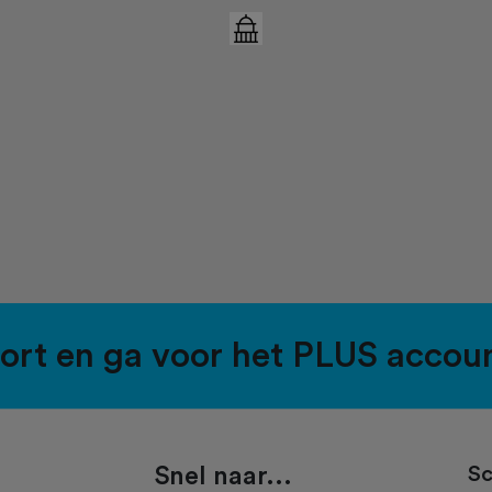
port en ga voor het PLUS accou
Snel naar...
Sc