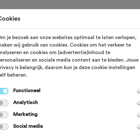
Toertochten
Routes
Ontdek
Magazine
Clubs
Cookies
m je bezoek aan onze websites optimaal te laten verlopen,
ingeloo
aken wij gebruik van cookies. Cookies om het verkeer te
nalyseren en cookies om (advertentie)inhoud te
ste fietspad
ersonaliseren en sociale media content aan te bieden. Jouw
rivacy is belangrijk, daarom kun je deze cookie-instellingen
elf beheren.
the
Functioneel
Analytisch
saris Cramerpad werd een paar jaa
Marketing
 tot het mooiste fietspad van Drent
Social media
n Smalbroek naar Kraloo loopt, lood