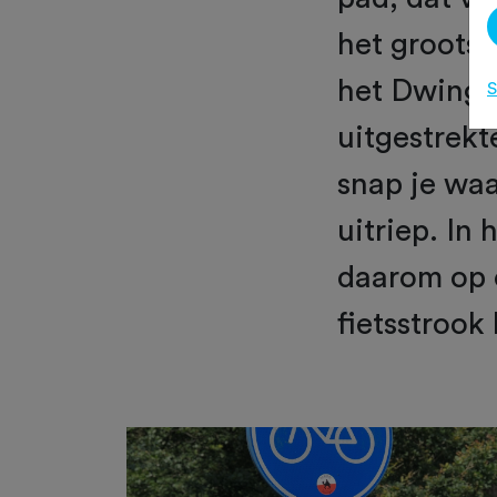
het grootst
het Dwingel
S
uitgestrekt
snap je waa
uitriep. In 
daarom op 
fietsstrook