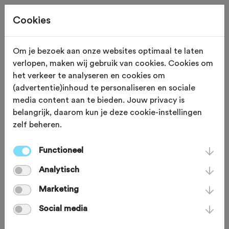
Cookies
Om je bezoek aan onze websites optimaal te laten
verlopen, maken wij gebruik van cookies. Cookies om
KASSEI STROOK
IJzendijke
het verkeer te analyseren en cookies om
(advertentie)inhoud te personaliseren en sociale
Schorerweg
media content aan te bieden. Jouw privacy is
belangrijk, daarom kun je deze cookie-instellingen
zelf beheren.
Langs een van de dijkjes die het
plaatsje IJzendijke beschermt tegen
Functioneel
het hoge water ligt de Schorerweg.
Analytisch
Als je vanaf de IJzendijkseweg de 800
Marketing
meter lange strook opdraait, zie je in
Social media
verte het eeuwenoude stadje al