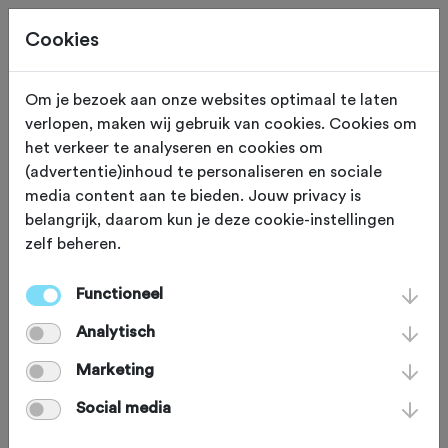
Cookies
Om je bezoek aan onze websites optimaal te laten
verlopen, maken wij gebruik van cookies. Cookies om
SOIGNEUR
Eindhoven
het verkeer te analyseren en cookies om
(advertentie)inhoud te personaliseren en sociale
Wielercafé Cyklist
media content aan te bieden. Jouw privacy is
belangrijk, daarom kun je deze cookie-instellingen
zelf beheren.
Dit mooi aangeklede wielercafé in
Eindhoven is dé plek waar
Functioneel
fietsliefhebbers elkaar ontmoeten;
Analytisch
gezellig samen wat drinken na een
Marketing
training of een hapje komen eten. Of
Social media
onder het genot van een fris