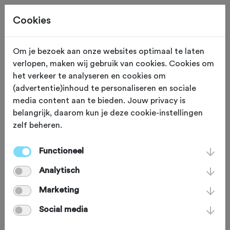
Cookies
Om je bezoek aan onze websites optimaal te laten
verlopen, maken wij gebruik van cookies. Cookies om
MONUMENT
Wieringerwerf
het verkeer te analyseren en cookies om
(advertentie)inhoud te personaliseren en sociale
Windturbine De
media content aan te bieden. Jouw privacy is
belangrijk, daarom kun je deze cookie-instellingen
Ambtenaar
zelf beheren.
Functioneel
Wie tegen de wind in wil beuken,
Analytisch
komt in de kale kop van Noord-Holland
volop aan zijn trekken. Niet
Marketing
verwonderlijk dus dat de provincie
Social media
inmiddels is vol geplempt met