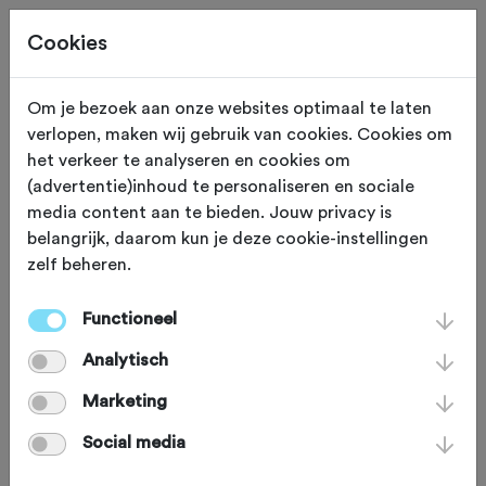
Cookies
Om je bezoek aan onze websites optimaal te laten
verlopen, maken wij gebruik van cookies. Cookies om
MONUMENT
Ezinge
het verkeer te analyseren en cookies om
(advertentie)inhoud te personaliseren en sociale
Ezinge
media content aan te bieden. Jouw privacy is
belangrijk, daarom kun je deze cookie-instellingen
zelf beheren.
Om niet te verzuipen stampten Noord-
Groningers in de vroege
Functioneel
middeleeuwen kunstmatige heuvels
Analytisch
uit de kleigrond. Een van de mooist
Marketing
bewaard gebleven voorbeelden is het
Social media
wierdedorp Ezinge. Door de talloze