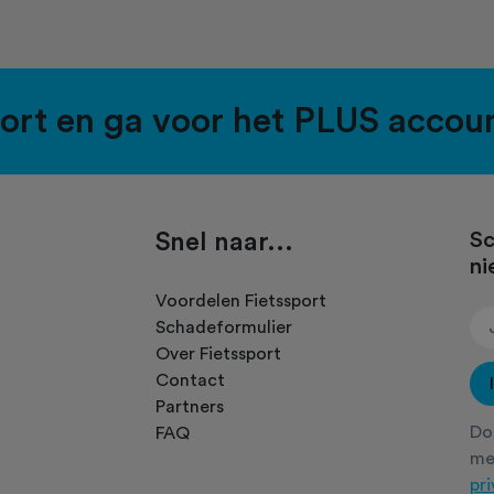
port en ga voor het PLUS accou
Snel naar...
Sc
ni
.
Voordelen Fietssport
Schadeformulier
Over Fietssport
Contact
Partners
Doo
FAQ
m
pr