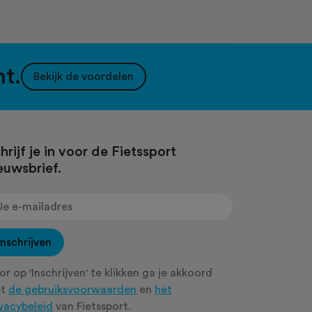
nt.
Bekijk de voordelen
hrijf je in voor de Fietssport
euwsbrief.
Inschrijven
r op 'Inschrijven' te klikken ga je akkoord
et
de gebruiksvoorwaarden
en
het
ivacybeleid
van Fietssport.