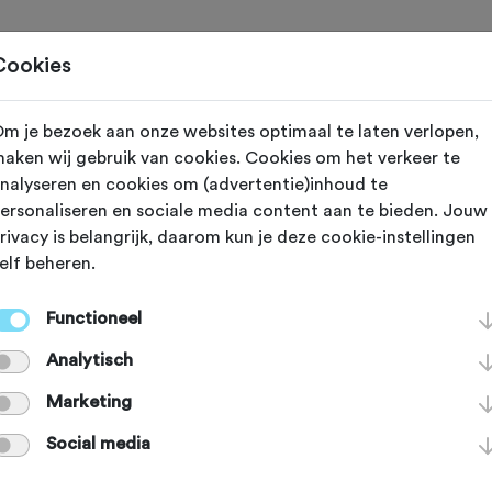
Toertochten
Routes
Ontdek
Magazine
Clubs
Cookies
m je bezoek aan onze websites optimaal te laten verlopen,
aken wij gebruik van cookies. Cookies om het verkeer te
nalyseren en cookies om (advertentie)inhoud te
sberg
ersonaliseren en sociale media content aan te bieden. Jouw
rivacy is belangrijk, daarom kun je deze cookie-instellingen
elf beheren.
 van het Gelderse dorp beklim je v
Functioneel
de Goudsberg. De klim is met 700 m
Analytisch
g maar op het middenstuk is het fli
Marketing
Social media
aar lopen de hellingspercentages o