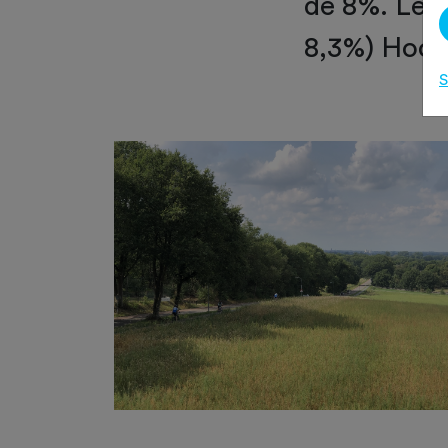
de 8%. Leng
8,3%) Hoog
S