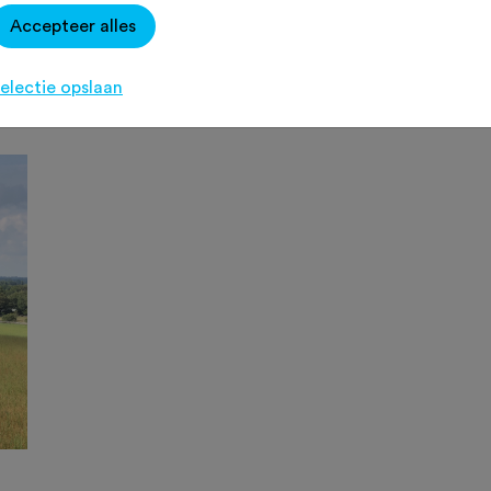
te: 710 meter Helling: 4,3% (steilst
Accepteer alles
temeters: 29
electie opslaan