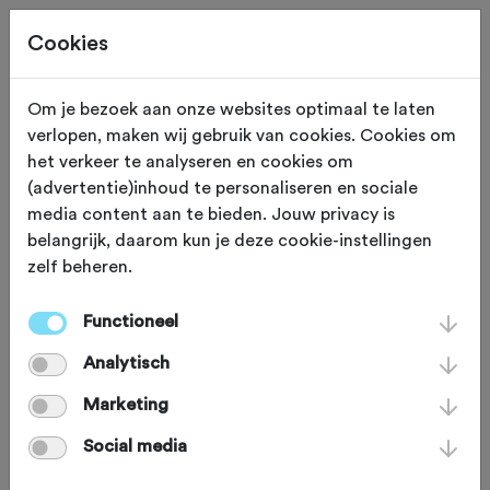
Cookies
Om je bezoek aan onze websites optimaal te laten
verlopen, maken wij gebruik van cookies. Cookies om
KLIM
Huy
het verkeer te analyseren en cookies om
(advertentie)inhoud te personaliseren en sociale
Mur de Huy
media content aan te bieden. Jouw privacy is
belangrijk, daarom kun je deze cookie-instellingen
zelf beheren.
'Mur de Huy' ofwel de Muur van Hoei.
Deze muur is een waar
Functioneel
wielermonument geworden sinds het
Analytisch
'de scherprechter' in de finish van de
Marketing
Waalse Pijl werd. Chemin des
Social media
Chapelles - zoals de weg officieel heet