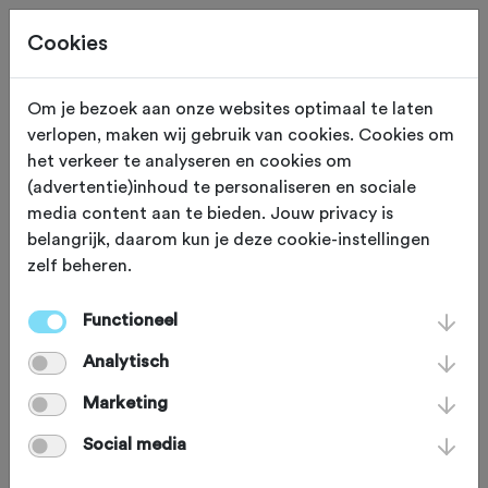
Cookies
Om je bezoek aan onze websites optimaal te laten
verlopen, maken wij gebruik van cookies. Cookies om
RUST
Velden am Wörthersee
het verkeer te analyseren en cookies om
(advertentie)inhoud te personaliseren en sociale
Pension Hoogerland
media content aan te bieden. Jouw privacy is
belangrijk, daarom kun je deze cookie-instellingen
zelf beheren.
Nadat Johnny Hoogerland besloot zijn
professionele wielercarrière te
Functioneel
beëindigen is hij samen met zijn gezin
Analytisch
een ruim ontbijtpension gestart in
Marketing
Velden am Wörthersee. Pension
Social media
Hoogerland ligt op loopafstand van het