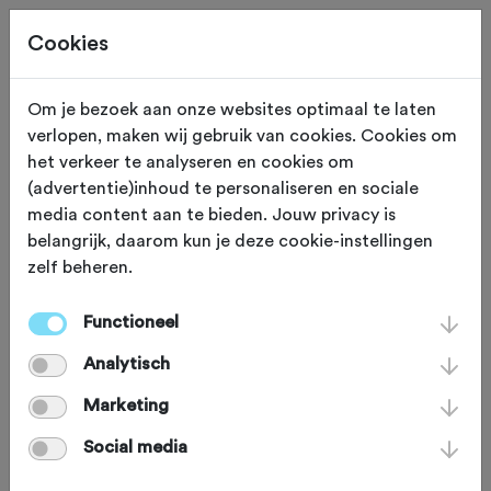
Cookies
Om je bezoek aan onze websites optimaal te laten
verlopen, maken wij gebruik van cookies. Cookies om
KASSEI STROOK
Quiévy
het verkeer te analyseren en cookies om
(advertentie)inhoud te personaliseren en sociale
Quiévy - Saint-Python
media content aan te bieden. Jouw privacy is
belangrijk, daarom kun je deze cookie-instellingen
zelf beheren.
De strook is een van de eerste van de
wedstrijd en ligt op het parcours van
Functioneel
de wielerwedstrijd Parijs-Rouabaix. De
Analytisch
strook ligt sussen de dorpen Quiévy en
Marketing
Saint-Python. Het is een 4-
Social media
sterrenstrook van 3700 meter lang,