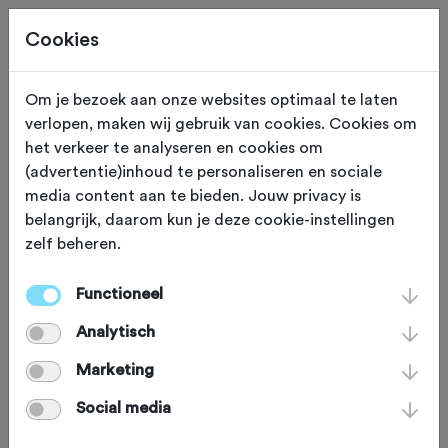
Cookies
Om je bezoek aan onze websites optimaal te laten
verlopen, maken wij gebruik van cookies. Cookies om
ETEN EN DRINKEN
Can Pastilla
het verkeer te analyseren en cookies om
(advertentie)inhoud te personaliseren en sociale
Nordic Roastery
media content aan te bieden. Jouw privacy is
belangrijk, daarom kun je deze cookie-instellingen
zelf beheren.
Toe aan een koffiestop? Ga dan naar
Nordic Roastery.. je krijgt hier heerlijk
Functioneel
zelf geroosterde koffie! Naast de koffie
Analytisch
kan je hier terecht voor een
Marketing
Kwaremontje en kan je hier zelfs
Social media
fietsen huren. Dit koffie tentje is ook