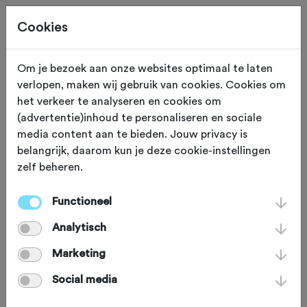
Cookies
Om je bezoek aan onze websites optimaal te laten
verlopen, maken wij gebruik van cookies. Cookies om
FIETSWINKEL
het verkeer te analyseren en cookies om
(advertentie)inhoud te personaliseren en sociale
Mechanieker Zwolle
media content aan te bieden. Jouw privacy is
belangrijk, daarom kun je deze cookie-instellingen
zelf beheren.
De eigenaar van Mechanieker Zwolle,
en dus dé mechanieker ter plaatsen, is
Functioneel
Henk. Henk wilde graag zelf koersen
Analytisch
in hét peloton maar zijn talent bleek bij
Marketing
het sleutelen te liggen. Vandaar dat hij
Social media
nu met zijn zaak ieders wens te