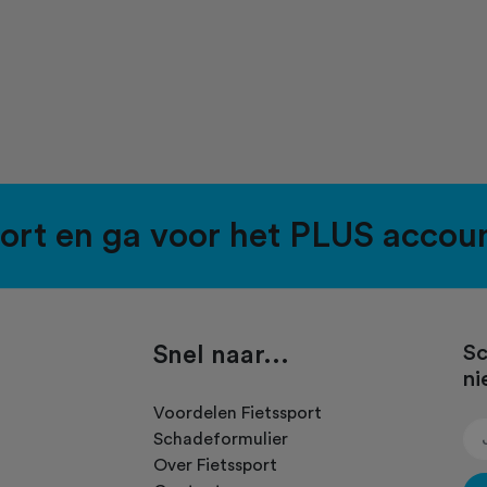
port en ga voor het PLUS accou
Snel naar...
Sc
ni
.
Voordelen Fietssport
Schadeformulier
Over Fietssport