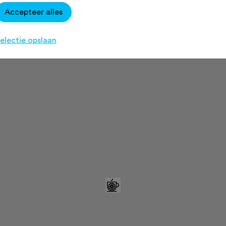
d! Openingstijden: Iedere dag van 
Accepteer alles
:
www.lafabricagirona.com
electie opslaan