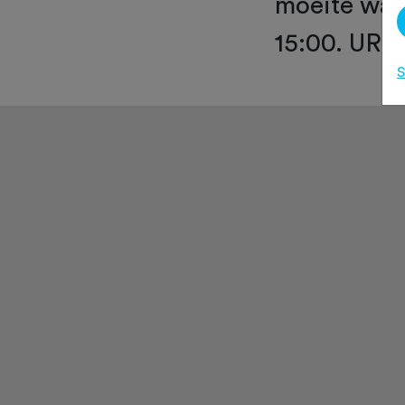
moeite waar
15:00. URL
S