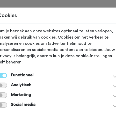
Toertochten
Routes
Ontdek
Magazine
Clubs
Cookies
m je bezoek aan onze websites optimaal te laten verlopen,
aken wij gebruik van cookies. Cookies om het verkeer te
nalyseren en cookies om (advertentie)inhoud te
abrica Girona
ersonaliseren en sociale media content aan te bieden. Jouw
rivacy is belangrijk, daarom kun je deze cookie-instellingen
elf beheren.
Girona ademt de koers. De passie v
Functioneel
j, koffie en een liefde voor mensen i
Analytisch
offiezaakje de grootste drijfveer. La
Marketing
Social media
ang-out voor wielerliefhebbers en 