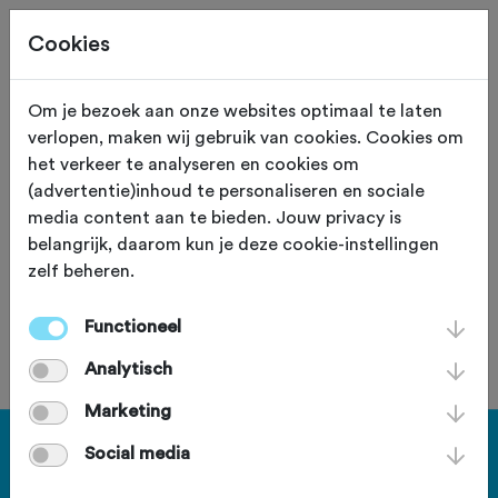
Cookies
Om je bezoek aan onze websites optimaal te laten
verlopen, maken wij gebruik van cookies. Cookies om
93,0 KM
Gouda (Zuid Holland)
het verkeer te analyseren en cookies om
(advertentie)inhoud te personaliseren en sociale
Ridderkerk
media content aan te bieden. Jouw privacy is
belangrijk, daarom kun je deze cookie-instellingen
zelf beheren.
Functioneel
Je bent geen lid van deze club.
Analytisch
Marketing
Haal meer uit Fietssport en ga
Social media
voor het PLUS account.