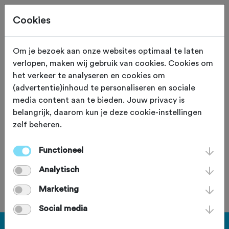
Cookies
Om je bezoek aan onze websites optimaal te laten
verlopen, maken wij gebruik van cookies. Cookies om
253,0 KM
Solingen (D) (Buitenland)
het verkeer te analyseren en cookies om
(advertentie)inhoud te personaliseren en sociale
Solingen - Gouda 2016
media content aan te bieden. Jouw privacy is
belangrijk, daarom kun je deze cookie-instellingen
Wegversie
zelf beheren.
Functioneel
Analytisch
Je bent geen lid van deze club.
Marketing
Social media