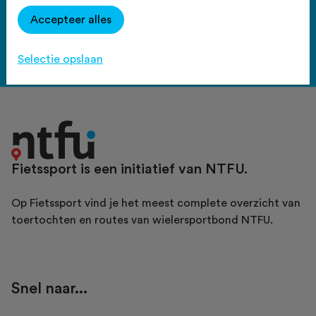
Haal meer uit Fietssport en ga
Accepteer alles
voor het PLUS account.
Bekijk de voordelen
Selectie opslaan
Fietssport is een initiatief van NTFU.
Op Fietssport vind je het meest complete overzicht van
toertochten en routes van wielersportbond NTFU.
Snel naar...