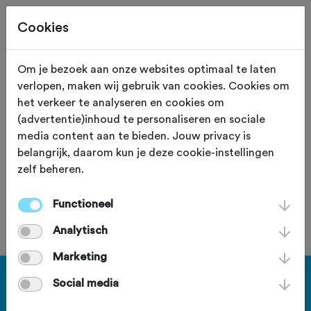
Cookies
Om je bezoek aan onze websites optimaal te laten
verlopen, maken wij gebruik van cookies. Cookies om
95,0 KM
Plaatsnaam (Limburg)
het verkeer te analyseren en cookies om
(advertentie)inhoud te personaliseren en sociale
Eupen Stuwmeer
media content aan te bieden. Jouw privacy is
belangrijk, daarom kun je deze cookie-instellingen
zelf beheren.
Functioneel
Je bent geen lid van deze club.
Analytisch
Marketing
Haal meer uit Fietssport en ga
Social media
voor het PLUS account.