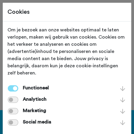
Cookies
Om je bezoek aan onze websites optimaal te laten
verlopen, maken wij gebruik van cookies. Cookies om
118,1 KM
Etten_Leur (Noord Brabant)
het verkeer te analyseren en cookies om
(advertentie)inhoud te personaliseren en sociale
Hoekse Waard
media content aan te bieden. Jouw privacy is
belangrijk, daarom kun je deze cookie-instellingen
zelf beheren.
Functioneel
Je bent geen lid van deze club.
Analytisch
Marketing
Haal meer uit Fietssport en ga
Social media
voor het PLUS account.