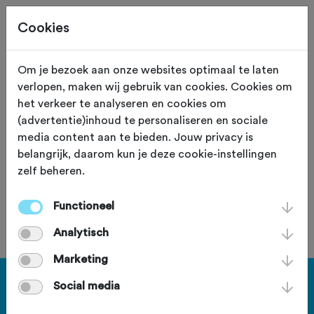
Cookies
Om je bezoek aan onze websites optimaal te laten
verlopen, maken wij gebruik van cookies. Cookies om
60,0 KM
Etten-Leur (Noord Brabant)
het verkeer te analyseren en cookies om
(advertentie)inhoud te personaliseren en sociale
60km Essen
media content aan te bieden. Jouw privacy is
belangrijk, daarom kun je deze cookie-instellingen
zelf beheren.
Functioneel
Je bent geen lid van deze club.
Analytisch
Marketing
Haal meer uit Fietssport en ga
Social media
voor het PLUS account.