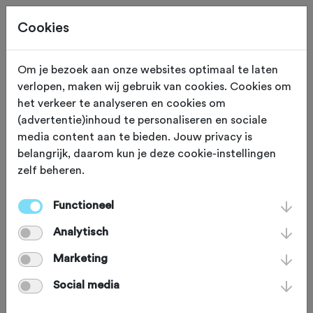
Cookies
Om je bezoek aan onze websites optimaal te laten
verlopen, maken wij gebruik van cookies. Cookies om
55,0 KM
Emst (Gelderland)
het verkeer te analyseren en cookies om
(advertentie)inhoud te personaliseren en sociale
Woensdagavond
media content aan te bieden. Jouw privacy is
belangrijk, daarom kun je deze cookie-instellingen
Traningsrondje Hdks
zelf beheren.
Emst
Functioneel
Analytisch
Marketing
Je bent geen lid van deze club.
Social media