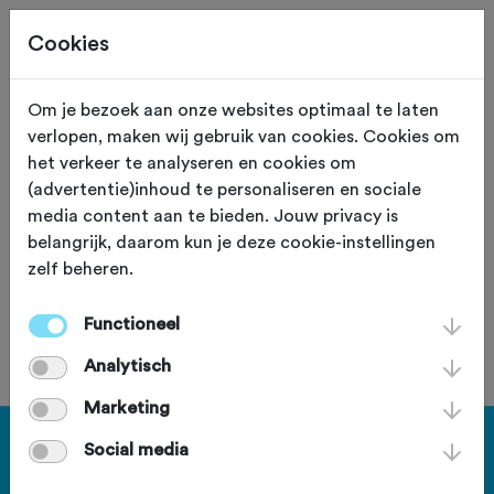
Cookies
Om je bezoek aan onze websites optimaal te laten
verlopen, maken wij gebruik van cookies. Cookies om
66,0 KM
Geldermalsen (Gelderland)
het verkeer te analyseren en cookies om
(advertentie)inhoud te personaliseren en sociale
Rondje Arkel
media content aan te bieden. Jouw privacy is
belangrijk, daarom kun je deze cookie-instellingen
zelf beheren.
Functioneel
Je bent geen lid van deze club.
Analytisch
Marketing
Haal meer uit Fietssport en ga
Social media
voor het PLUS account.